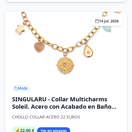
14 jul, 2026
Moda
SINGULARU - Collar Multicharms
Soleil. Acero con Acabado en Baño
de Oro de 18kt. Cadena de Eslabones
CHOLLO COLLAR ACERO 22 EUROS
con Charms Colganes. Detalles en
Piedras Naturales y Circonitas. Joyas
💰
22,00 €
Ver en amazon