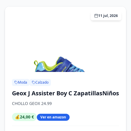
11 jul, 2026
Moda
Calzado
Geox J Assister Boy C ZapatillasNiños
CHOLLO GEOX 24.99
💰
24,00 €
Ver en amazon