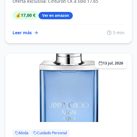
Oferta exclusiva: Cinturón CK a solo 17.65
💰
17,00 €
Ver en amazon
Leer más
5 min
13 jul, 2026
Moda
Cuidado Personal