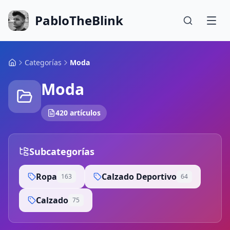
PabloTheBlink
Categorías
Moda
Moda
420 artículos
Subcategorías
Ropa
Calzado Deportivo
163
64
Calzado
75