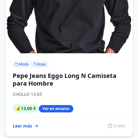
Moda
Ropa
Pepe Jeans Eggo Long N Camiseta
para Hombre
CHOLLO 13.65
💰
13,00 €
Ver en amazon
Leer más
5 min