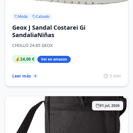
Moda
Calzado
Geox J Sandal Costarei Gi
SandaliaNiñas
CHOLLO 24.85 GEOX
💰
24,00 €
Ver en amazon
Leer más
5 min
01 jul, 2026