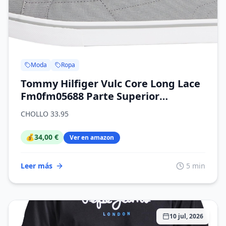
Moda
Ropa
Tommy Hilfiger Vulc Core Long Lace
Fm0fm05688 Parte Superior
bajaHombre
CHOLLO 33.95
💰
34,00 €
Ver en amazon
Leer más
5 min
10 jul, 2026