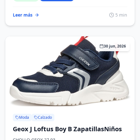
Leer más
5 min
30 jun, 2026
Moda
Calzado
Geox J Loftus Boy B ZapatillasNiños
CHOLLO GEOX 27.93