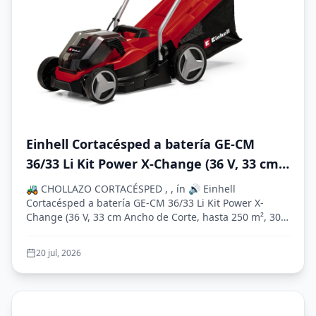
Einhell Cortacésped a batería GE-CM
36/33 Li Kit Power X-Change (36 V, 33 cm
Ancho de Corte, hasta 250 m², 30L Bolsa
🚜 CHOLLAZO CORTACÉSPED , , ín 🔊 Einhell
recolectora, 25-65 mm Altura de Corte,
Cortacésped a batería GE-CM 36/33 Li Kit Power X-
Change (36 V, 33 cm Ancho de Corte, hasta 250 m², 30L
con 2X 2,5 Ah baterías + 2X cargadore)
Bol...
20 jul, 2026