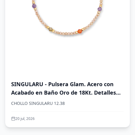
SINGULARU - Pulsera Glam. Acero con
Acabado en Baño Oro de 18Kt. Detalles
en Cristales de Colores. Largo de 19 cm.
CHOLLO SINGULARU 12.38
Joyas para Mujer
20 jul, 2026