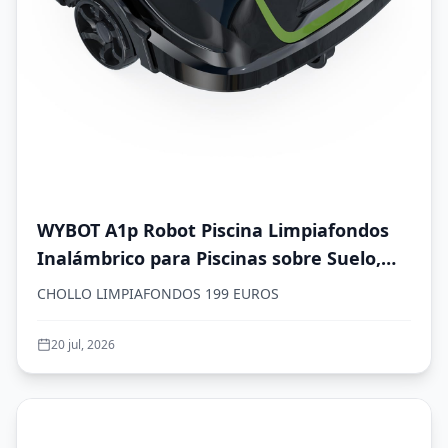
WYBOT A1p Robot Piscina Limpiafondos
Inalámbrico para Piscinas sobre Suelo,
Aspirador Automático, 120 Min
CHOLLO LIMPIAFONDOS 199 EUROS
Autonomía, Doble Filtración, LED, Carga
2,5h, 4 Modos,Verde Oliva
20 jul, 2026