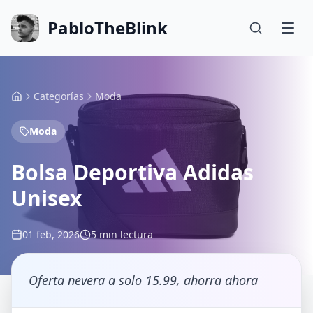
PabloTheBlink
Categorías
Moda
Moda
Bolsa Deportiva Adidas
Unisex
01 feb, 2026
5 min lectura
Oferta nevera a solo 15.99, ahorra ahora