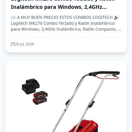
Inalámbrico para Windows, 2,4GHz
Inalámbrico, Ratón Compacto, 8 Teclas
⌨️ A MUY BUEN PRECIO ESTOS COMBOS LOGITECH 🔊
Multimedia y de Acceso Directo, 2 años
Logitech MK270 Combo Teclado y Ratón Inalámbrico
para Windows, 2,4GHz Inalámbrico, Ratón Compacto, 8
de batería, PC, PC Portátil, QWERTY
Tec...
Español - Negro
20 jul, 2026