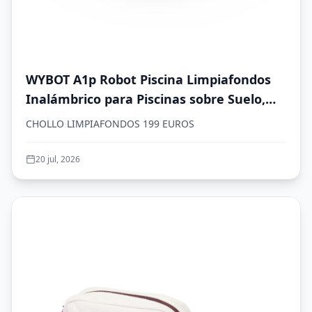
WYBOT A1p Robot Piscina Limpiafondos
Inalámbrico para Piscinas sobre Suelo,
Aspirador Automático, 120 Min
CHOLLO LIMPIAFONDOS 199 EUROS
Autonomía, Doble Filtración, LED, Carga
2,5h, 4 Modos,Verde Oliva
20 jul, 2026