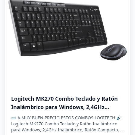
Logitech MK270 Combo Teclado y Ratón
Inalámbrico para Windows, 2,4GHz
Inalámbrico, Ratón Compacto, 8 Teclas
⌨️ A MUY BUEN PRECIO ESTOS COMBOS LOGITECH 🔊
Multimedia y de Acceso Directo, 2 años
Logitech MK270 Combo Teclado y Ratón Inalámbrico
para Windows, 2,4GHz Inalámbrico, Ratón Compacto, 8
de batería, PC, PC Portátil, QWERTY