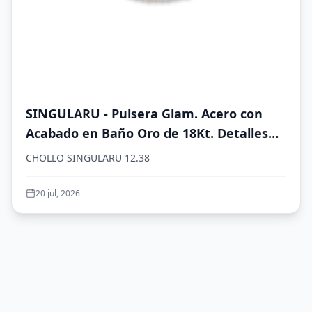
SINGULARU - Pulsera Glam. Acero con
Acabado en Baño Oro de 18Kt. Detalles
en Cristales de Colores. Largo de 19 cm.
CHOLLO SINGULARU 12.38
Joyas para Mujer
20 jul, 2026