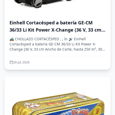
Einhell Cortacésped a batería GE-CM
36/33 Li Kit Power X-Change (36 V, 33 cm
Ancho de Corte, hasta 250 m², 30L Bolsa
🚜 CHOLLAZO CORTACÉSPED , , ín 🔊 Einhell
recolectora, 25-65 mm Altura de Corte,
Cortacésped a batería GE-CM 36/33 Li Kit Power X-
Change (36 V, 33 cm Ancho de Corte, hasta 250 m², 30L
con 2X 2,5 Ah baterías + 2X cargadore)
Bol...
20 jul, 2026