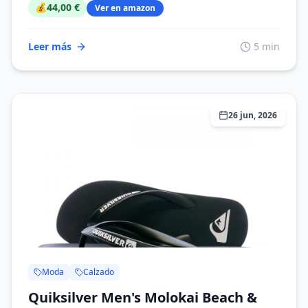
💰
44,00 €
Ver en amazon
Leer más
5 min
26 jun, 2026
Moda
Calzado
Quiksilver Men's Molokai Beach &