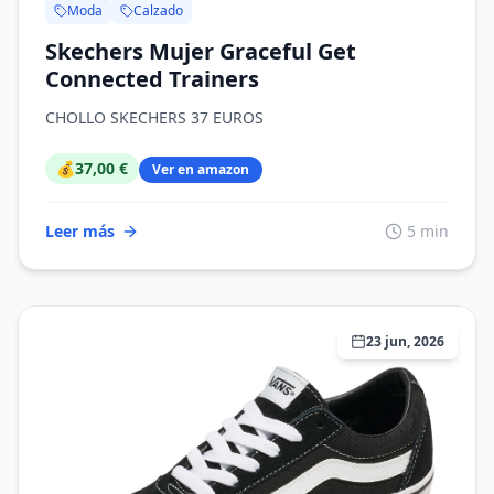
Moda
Calzado
Skechers Mujer Graceful Get
Connected Trainers
CHOLLO SKECHERS 37 EUROS
💰
37,00 €
Ver en amazon
Leer más
5 min
23 jun, 2026