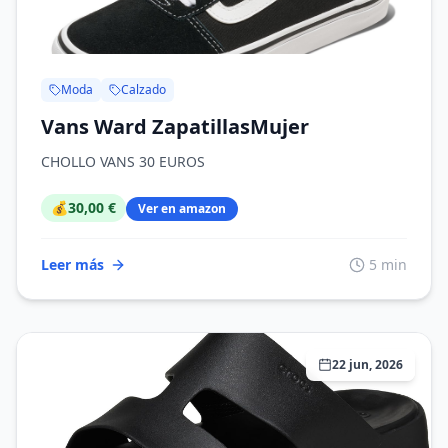
Moda
Calzado
Vans Ward ZapatillasMujer
CHOLLO VANS 30 EUROS
💰
30,00 €
Ver en amazon
Leer más
5 min
22 jun, 2026