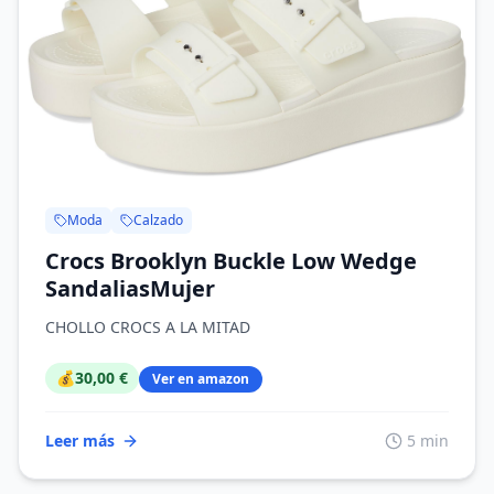
Moda
Calzado
Crocs Brooklyn Buckle Low Wedge
SandaliasMujer
CHOLLO CROCS A LA MITAD
💰
30,00 €
Ver en amazon
Leer más
5 min