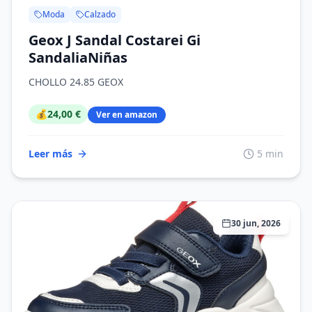
Moda
Calzado
Geox J Sandal Costarei Gi
SandaliaNiñas
CHOLLO 24.85 GEOX
💰
24,00 €
Ver en amazon
Leer más
5 min
30 jun, 2026