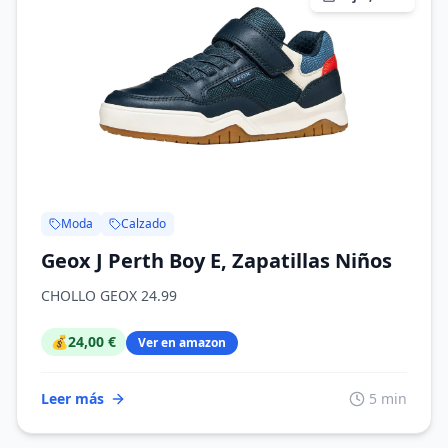
Moda
Calzado
Geox J Perth Boy E, Zapatillas Niños
CHOLLO GEOX 24.99
💰
24,00 €
Ver en amazon
Leer más
5 min