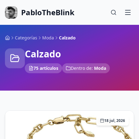
PabloTheBlink
Categorías
Moda
Calzado
Calzado
75 artículos
Dentro de:
Moda
18 jul, 2026