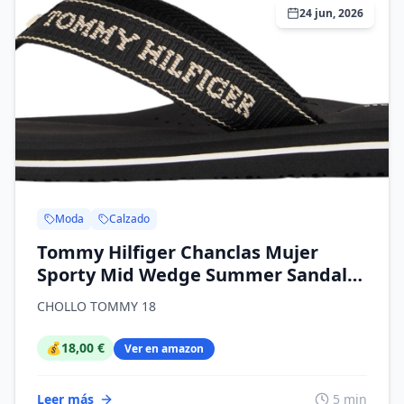
24 jun, 2026
Moda
Calzado
Tommy Hilfiger Chanclas Mujer
Sporty Mid Wedge Summer Sandal
con logotipo
CHOLLO TOMMY 18
💰
18,00 €
Ver en amazon
Leer más
5 min