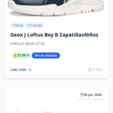
Moda
Calzado
Geox J Loftus Boy B ZapatillasNiños
CHOLLO GEOX 27.93
💰
27,00 €
Ver en amazon
Leer más
5 min
30 jun, 2026