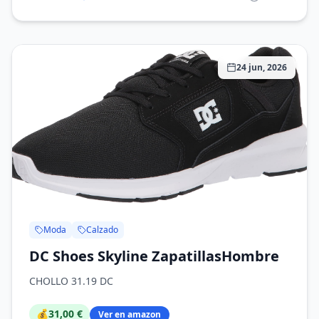
24 jun, 2026
Moda
Calzado
DC Shoes Skyline ZapatillasHombre
CHOLLO 31.19 DC
💰
31,00 €
Ver en amazon