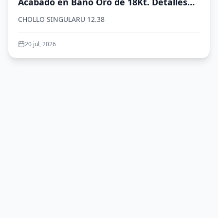
Acabado en Baño Oro de 18Kt. Detalles
en Cristales de Colores. Largo de 19 cm.
CHOLLO SINGULARU 12.38
Joyas para Mujer
20 jul, 2026