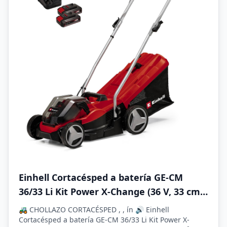
Einhell Cortacésped a batería GE-CM
36/33 Li Kit Power X-Change (36 V, 33 cm
Ancho de Corte, hasta 250 m², 30L Bolsa
🚜 CHOLLAZO CORTACÉSPED , , ín 🔊 Einhell
recolectora, 25-65 mm Altura de Corte,
Cortacésped a batería GE-CM 36/33 Li Kit Power X-