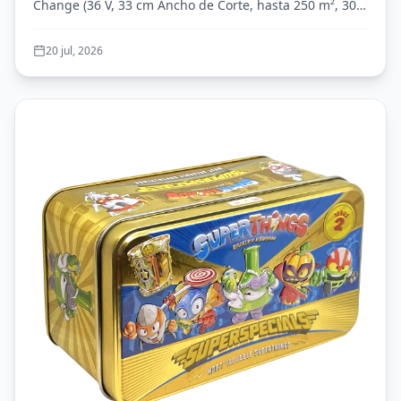
Change (36 V, 33 cm Ancho de Corte, hasta 250 m², 30L
con 2X 2,5 Ah baterías + 2X cargadore)
Bol...
20 jul, 2026