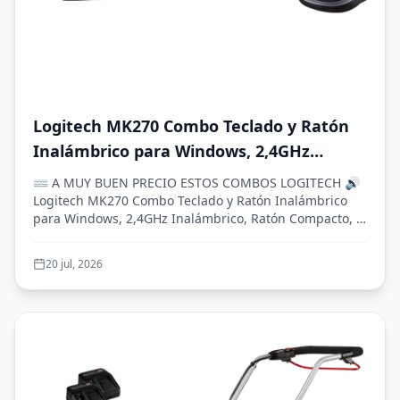
Logitech MK270 Combo Teclado y Ratón
Inalámbrico para Windows, 2,4GHz
Inalámbrico, Ratón Compacto, 8 Teclas
⌨️ A MUY BUEN PRECIO ESTOS COMBOS LOGITECH 🔊
Multimedia y de Acceso Directo, 2 años
Logitech MK270 Combo Teclado y Ratón Inalámbrico
para Windows, 2,4GHz Inalámbrico, Ratón Compacto, 8
de batería, PC, PC Portátil, QWERTY
Tec...
Español - Negro
20 jul, 2026