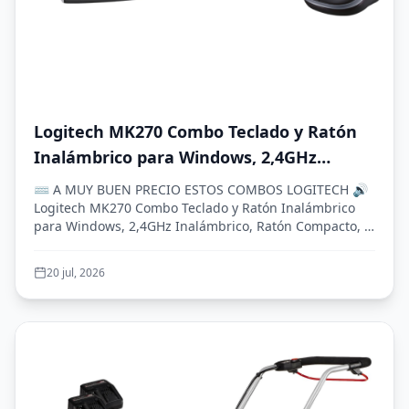
Logitech MK270 Combo Teclado y Ratón
Inalámbrico para Windows, 2,4GHz
Inalámbrico, Ratón Compacto, 8 Teclas
⌨️ A MUY BUEN PRECIO ESTOS COMBOS LOGITECH 🔊
Multimedia y de Acceso Directo, 2 años
Logitech MK270 Combo Teclado y Ratón Inalámbrico
para Windows, 2,4GHz Inalámbrico, Ratón Compacto, 8
de batería, PC, PC Portátil, QWERTY
Tec...
Español - Negro
20 jul, 2026