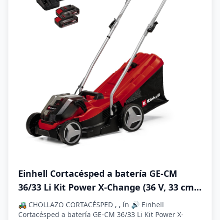
Einhell Cortacésped a batería GE-CM
36/33 Li Kit Power X-Change (36 V, 33 cm
Ancho de Corte, hasta 250 m², 30L Bolsa
🚜 CHOLLAZO CORTACÉSPED , , ín 🔊 Einhell
recolectora, 25-65 mm Altura de Corte,
Cortacésped a batería GE-CM 36/33 Li Kit Power X-