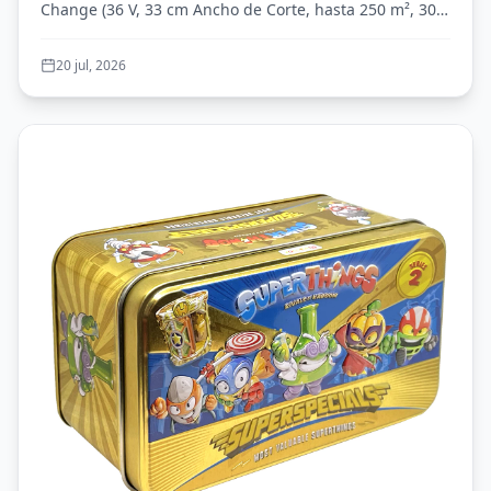
Change (36 V, 33 cm Ancho de Corte, hasta 250 m², 30L
con 2X 2,5 Ah baterías + 2X cargadore)
Bol...
20 jul, 2026