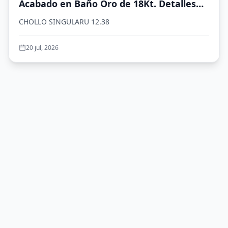
Acabado en Baño Oro de 18Kt. Detalles
en Cristales de Colores. Largo de 19 cm.
CHOLLO SINGULARU 12.38
Joyas para Mujer
20 jul, 2026