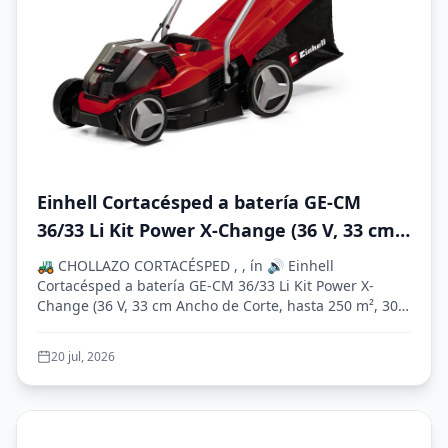
Einhell Cortacésped a batería GE-CM
36/33 Li Kit Power X-Change (36 V, 33 cm
Ancho de Corte, hasta 250 m², 30L Bolsa
🚜 CHOLLAZO CORTACÉSPED , , ín 🔊 Einhell
recolectora, 25-65 mm Altura de Corte,
Cortacésped a batería GE-CM 36/33 Li Kit Power X-
Change (36 V, 33 cm Ancho de Corte, hasta 250 m², 30L
con 2X 2,5 Ah baterías + 2X cargadore)
Bol...
20 jul, 2026