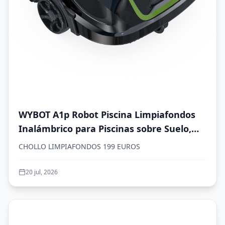
WYBOT A1p Robot Piscina Limpiafondos
Inalámbrico para Piscinas sobre Suelo,
Aspirador Automático, 120 Min
CHOLLO LIMPIAFONDOS 199 EUROS
Autonomía, Doble Filtración, LED, Carga
2,5h, 4 Modos,Verde Oliva
20 jul, 2026