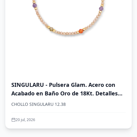
SINGULARU - Pulsera Glam. Acero con
Acabado en Baño Oro de 18Kt. Detalles
en Cristales de Colores. Largo de 19 cm.
CHOLLO SINGULARU 12.38
Joyas para Mujer
20 jul, 2026