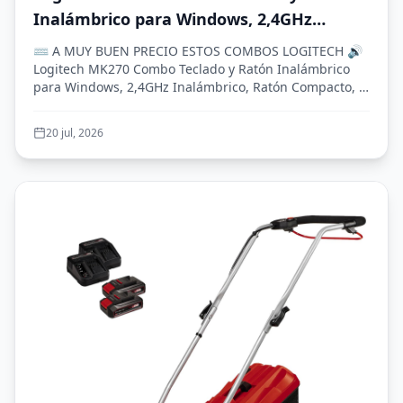
Inalámbrico para Windows, 2,4GHz
Inalámbrico, Ratón Compacto, 8 Teclas
⌨️ A MUY BUEN PRECIO ESTOS COMBOS LOGITECH 🔊
Multimedia y de Acceso Directo, 2 años
Logitech MK270 Combo Teclado y Ratón Inalámbrico
para Windows, 2,4GHz Inalámbrico, Ratón Compacto, 8
de batería, PC, PC Portátil, QWERTY
Tec...
Español - Negro
20 jul, 2026