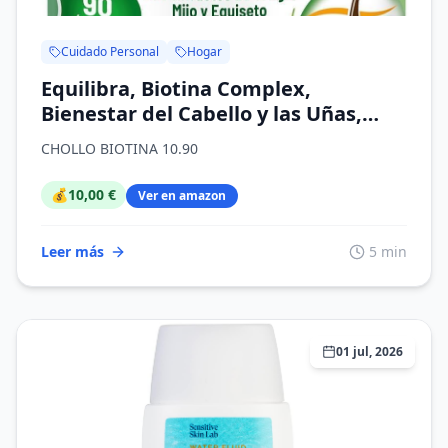
Cuidado Personal
Hogar
Equilibra, Biotina Complex,
Bienestar del Cabello y las Uñas,
Dosis Elevada de Biotina, Zinc,
CHOLLO BIOTINA 10.90
Cobre, Selenio, Extractos de Ortiga,
Mijo y Equiseto, 90 Cápsulas
💰
10,00 €
Ver en amazon
Leer más
5 min
01 jul, 2026