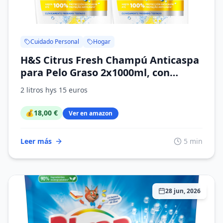
Cuidado Personal
Hogar
H&S Citrus Fresh Champú Anticaspa
para Pelo Graso 2x1000ml, con
Dispensador. Hasta 100% de
2 litros hys 15 euros
Protección Anticaspa, Clínicamente
Probado. Frescor y Limpieza con
💰
18,00 €
Ver en amazon
Aroma a Cítricos, New Version
Leer más
5 min
28 jun, 2026