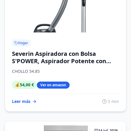
Hogar
Severin Aspiradora con Bolsa
S'POWER, Aspirador Potente con
prácticos Accesorios, Aspirador
CHOLLO 54.85
silencioso con Ruedas de 360° para
una Gran Movilidad, Negro, BC 7030
💰
54,00 €
Ver en amazon
Leer más
5 min
14 jul, 2026