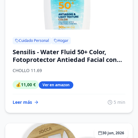
Cuidado Personal
Hogar
Sensilis - Water Fluid 50+ Color,
Fotoprotector Antiedad Facial con
Ácido Hialurónico y Vitamina E,
CHOLLO 11.69
Ultra-Fluido con Color Acuoso y SPF
50+, para Pieles Sensibles - 40 ml
💰
11,00 €
Ver en amazon
Leer más
5 min
30 jun, 2026