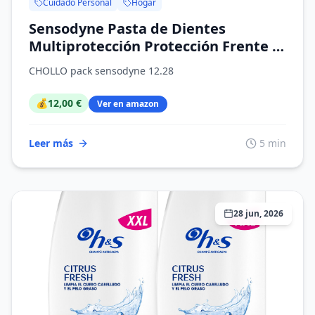
Cuidado Personal
Hogar
Sensodyne Pasta de Dientes
Multiprotección Protección Frente a
la Sensibilidad Dental + Cuidado
CHOLLO pack sensodyne 12.28
Diario, Pack 4x75 ml
💰
12,00 €
Ver en amazon
Leer más
5 min
28 jun, 2026