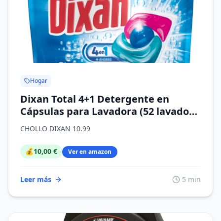
Hogar
Dixan Total 4+1 Detergente en
Cápsulas para Lavadora (52 lavados),
jabón para ropa blanca y clara,
CHOLLO DIXAN 10.99
limpieza, luminosidad y frescor en
un detergente
💰
10,00 €
Ver en amazon
Leer más
5 min