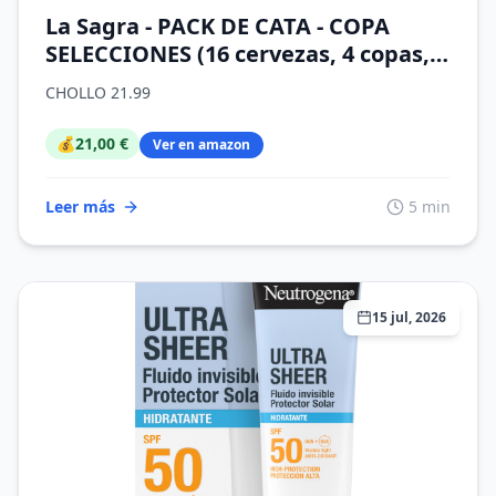
La Sagra - PACK DE CATA - COPA
SELECCIONES (16 cervezas, 4 copas, 4
abridores)
CHOLLO 21.99
💰
21,00 €
Ver en amazon
Leer más
5 min
15 jul, 2026