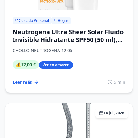
Cuidado Personal
Hogar
Neutrogena Ultra Sheer Solar Fluido
Invisible Hidratante SPF50 (50 ml),
protector solar facial 50 de amplio
CHOLLO NEUTROGENA 12.05
espectro, crema hidratante facial
ligera e hipoalergénica, crema de sol
💰
12,00 €
Ver en amazon
resistente al agua
Leer más
5 min
14 jul, 2026