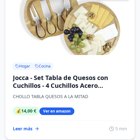
Hogar
Cocina
Jocca - Set Tabla de Quesos con
Cuchillos - 4 Cuchillos Acero
Inoxidable - Tabla Madera 20 cm -
CHOLLO TABLA QUESOS A LA MITAD
Base Antideslizante
💰
14,00 €
Ver en amazon
Leer más
5 min