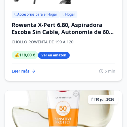
Accesorios para el Hogar
Hogar
Rowenta X-Pert 6.80, Aspiradora
Escoba Sin Cable, Autonomía de 60
min, Limpieza 4 en 1, Ligera Solo 1,4
CHOLLO ROWENTA DE 199 A 120
kg, Accesorios para Mascotas,
Contenedor de Polvo extraíble y
💰
119,00 €
Ver en amazon
Lavable, Burdeos, RH6483E0
Leer más
5 min
10 jul, 2026