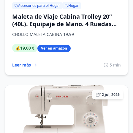
Accesorios para el Hogar
Hogar
Maleta de Viaje Cabina Trolley 20”
(40L). Equipaje de Mano. 4 Ruedas
Dobles. 57x37x23cm. Material ABS
CHOLLO MALETA CABINA 19.99
Semirigida. Cerradura con
combinación numérica. Asa
💰
19,00 €
Ver en amazon
telescópica.
Leer más
5 min
12 jul, 2026