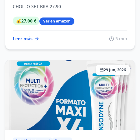
Platinum Plus, apta para todo tipo
CHOLLO SET BRA 27.90
de cocinas incluida inducción, libre
de PFOA
💰
27,00 €
Ver en amazon
Leer más
5 min
29 jun, 2026