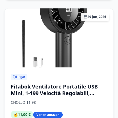
29 jun, 2026
Hogar
Fitabok Ventilatore Portatile USB
Mini, 1-199 Velocità Regolabili,
Schermo LED, Batteria 4000mAh
CHOLLO 11.98
Ricaricabile, Inclinazione 115°
Regolabile, Ventola da Scrivania per
💰
11,00 €
Ver en amazon