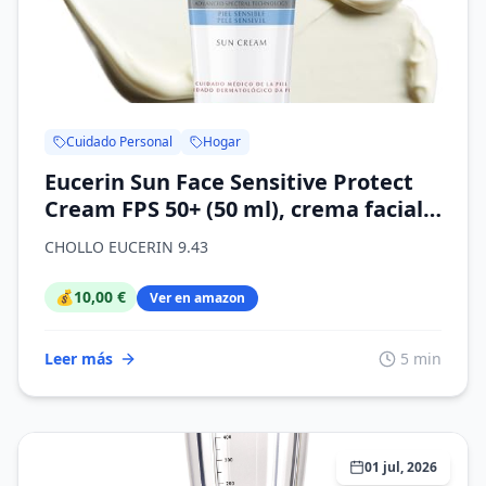
Cuidado Personal
Hogar
Eucerin Sun Face Sensitive Protect
Cream FPS 50+ (50 ml), crema facial
solar con filtros UVA/UVB, protector
CHOLLO EUCERIN 9.43
solar para pieles atópicas, secas y
sensibles, crema de sol de textura
💰
10,00 €
Ver en amazon
ligera
Leer más
5 min
01 jul, 2026