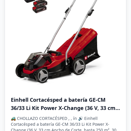
Einhell Cortacésped a batería GE-CM
36/33 Li Kit Power X-Change (36 V, 33 cm
Ancho de Corte, hasta 250 m², 30L Bolsa
🚜 CHOLLAZO CORTACÉSPED , , ín 🔊 Einhell
recolectora, 25-65 mm Altura de Corte,
Cortacésped a batería GE-CM 36/33 Li Kit Power X-
Change (36 V, 33 cm Ancho de Corte, hasta 250 m², 30L