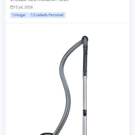
ligera e hipoalergénica, crema de sol resistente
15 jul, 2026
al agua
Hogar
Cuidado Personal