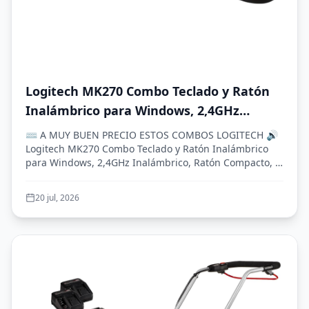
Logitech MK270 Combo Teclado y Ratón
Inalámbrico para Windows, 2,4GHz
Inalámbrico, Ratón Compacto, 8 Teclas
⌨️ A MUY BUEN PRECIO ESTOS COMBOS LOGITECH 🔊
Multimedia y de Acceso Directo, 2 años
Logitech MK270 Combo Teclado y Ratón Inalámbrico
para Windows, 2,4GHz Inalámbrico, Ratón Compacto, 8
de batería, PC, PC Portátil, QWERTY
Tec...
Español - Negro
20 jul, 2026