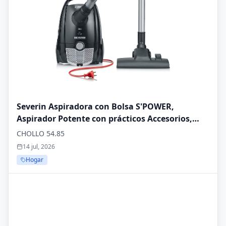
Severin Aspiradora con Bolsa S'POWER,
Aspirador Potente con prácticos Accesorios,
Aspirador silencioso con Ruedas de 360° para
CHOLLO 54.85
una Gran Movilidad, Negro, BC 7030
14 jul, 2026
Hogar