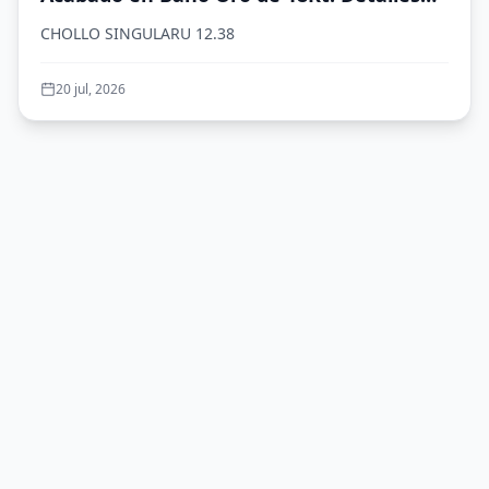
en Cristales de Colores. Largo de 19 cm.
CHOLLO SINGULARU 12.38
Joyas para Mujer
20 jul, 2026