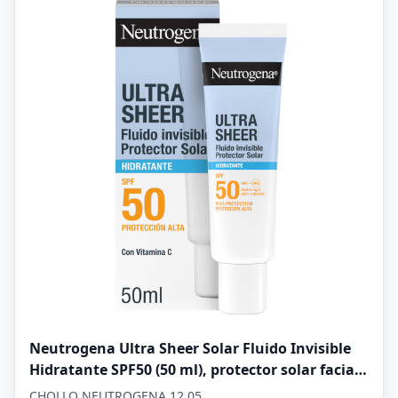
Neutrogena Ultra Sheer Solar Fluido Invisible
Hidratante SPF50 (50 ml), protector solar facial
50 de amplio espectro, crema hidratante facial
CHOLLO NEUTROGENA 12.05