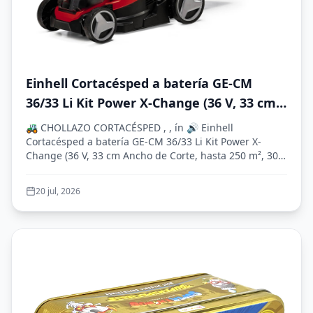
Einhell Cortacésped a batería GE-CM
36/33 Li Kit Power X-Change (36 V, 33 cm
Ancho de Corte, hasta 250 m², 30L Bolsa
🚜 CHOLLAZO CORTACÉSPED , , ín 🔊 Einhell
recolectora, 25-65 mm Altura de Corte,
Cortacésped a batería GE-CM 36/33 Li Kit Power X-
Change (36 V, 33 cm Ancho de Corte, hasta 250 m², 30L
con 2X 2,5 Ah baterías + 2X cargadore)
Bol...
20 jul, 2026