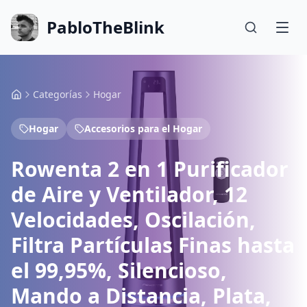
PabloTheBlink
Categorías
Hogar
Hogar
Accesorios para el Hogar
Rowenta 2 en 1 Purificador
de Aire y Ventilador, 12
Velocidades, Oscilación,
Filtra Partículas Finas hasta
el 99,95%, Silencioso,
Mando a Distancia, Plata,