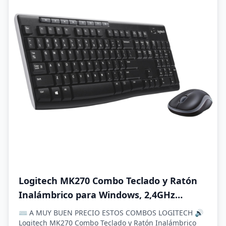
Logitech MK270 Combo Teclado y Ratón
Inalámbrico para Windows, 2,4GHz
Inalámbrico, Ratón Compacto, 8 Teclas
⌨️ A MUY BUEN PRECIO ESTOS COMBOS LOGITECH 🔊
Multimedia y de Acceso Directo, 2 años
Logitech MK270 Combo Teclado y Ratón Inalámbrico