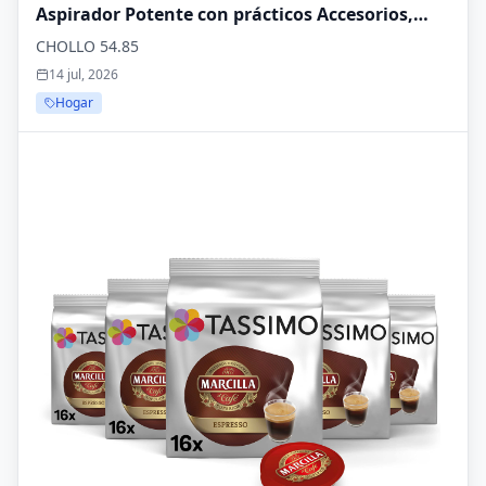
Aspirador Potente con prácticos Accesorios,
Aspirador silencioso con Ruedas de 360° para
CHOLLO 54.85
una Gran Movilidad, Negro, BC 7030
14 jul, 2026
Hogar