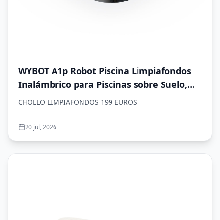
WYBOT A1p Robot Piscina Limpiafondos
Inalámbrico para Piscinas sobre Suelo,
Aspirador Automático, 120 Min
CHOLLO LIMPIAFONDOS 199 EUROS
Autonomía, Doble Filtración, LED, Carga
2,5h, 4 Modos,Verde Oliva
20 jul, 2026