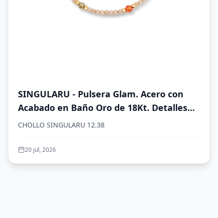
SINGULARU - Pulsera Glam. Acero con
Acabado en Baño Oro de 18Kt. Detalles
en Cristales de Colores. Largo de 19 cm.
CHOLLO SINGULARU 12.38
Joyas para Mujer
20 jul, 2026