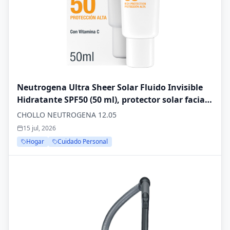
Neutrogena Ultra Sheer Solar Fluido Invisible
Hidratante SPF50 (50 ml), protector solar facial
50 de amplio espectro, crema hidratante facial
CHOLLO NEUTROGENA 12.05
ligera e hipoalergénica, crema de sol resistente
15 jul, 2026
al agua
Hogar
Cuidado Personal