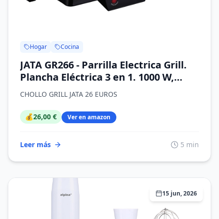
Hogar
Cocina
JATA GR266 - Parrilla Electrica Grill.
Plancha Eléctrica 3 en 1. 1000 W,
Placas Mixtas Antiadherentes 27 x
CHOLLO GRILL JATA 26 EUROS
14 cm, Placa Superior Baja Recta.
Apertura 180 grados, libre de PFOA
💰
26,00 €
Ver en amazon
Leer más
5 min
15 jun, 2026