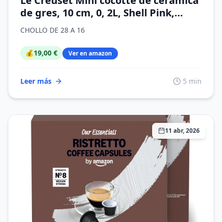
Le Creuset Mini cocotte de cerámica
de gres, 10 cm, 0, 2L, Shell Pink,
71901107770100
CHOLLO DE 28 A 16
💰
19,00 €
Ver en amazon
Leer más
5 min
11 abr, 2026