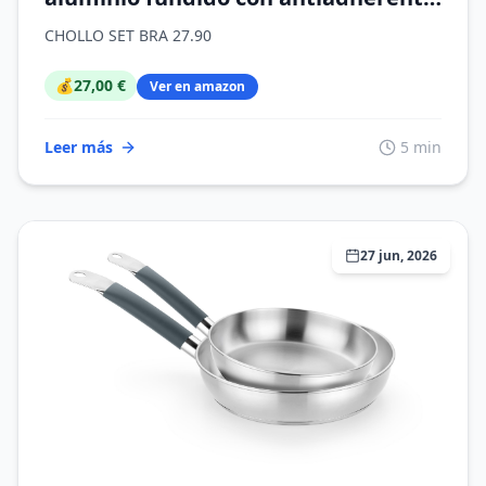
Platinum Plus, apta para todo tipo
CHOLLO SET BRA 27.90
de cocinas incluida inducción, libre
de PFOA
💰
27,00 €
Ver en amazon
Leer más
5 min
27 jun, 2026