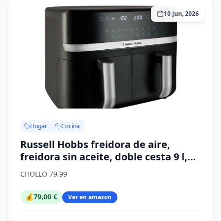
10 jun, 2026
Hogar
Cocina
Russell Hobbs freidora de aire,
freidora sin aceite, doble cesta 9 l,
Air Fryer, ruido reducido, 9
CHOLLO 79.99
programas, Rapid Air, máx. 200 °C,
táctil, cestos aptos para lavavajillas,
💰
79,00 €
Ver en amazon
2800 W, Satisfry 27681-56