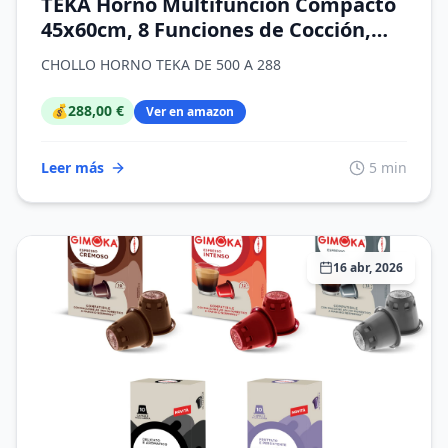
TEKA Horno Multifunción Compacto
45x60cm, 8 Funciones de Cocción,
Sistema HydroClean, Guías
CHOLLO HORNO TEKA DE 500 A 288
Telescópicas Plus Extension, Bandeja
Profunda Antivuelco, Acero
💰
288,00 €
Ver en amazon
Inoxidable Antihuellas, Modelo NEO
HSC 6350
Leer más
5 min
16 abr, 2026