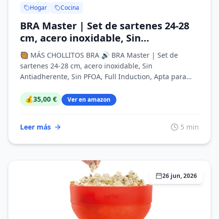
Hogar
Cocina
BRA Master | Set de sartenes 24-28
cm, acero inoxidable, Sin
Antiadherente, Sin PFOA, Full
🥘 MÁS CHOLLITOS BRA 🔊 BRA Master | Set de
Induction, Apta para todo tipo de
sartenes 24-28 cm, acero inoxidable, Sin
Cocinas, Mango acero inoxidable
Antiadherente, Sin PFOA, Full Induction, Apta para
recubierto de Silicona
todo tipo de C...
💰
35,00 €
Ver en amazon
Leer más
5 min
26 jun, 2026