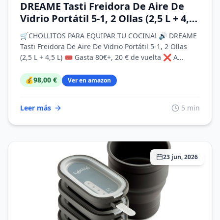
DREAME Tasti Freidora De Aire De
Vidrio Portátil 5-1, 2 Ollas (2,5 L + 4,5
L), Cristal Borosilicato 6 mm, Aire
🛒CHOLLITOS PARA EQUIPAR TU COCINA! 🔊 DREAME
Caliente 3D, Apta Lavavajillas, Vista
Tasti Freidora De Aire De Vidrio Portátil 5-1, 2 Ollas
Panorámica 360°, Desmontable
(2,5 L + 4,5 L) 🎟 Gasta 80€+, 20 € de vuelta ❌ A...
💰
98,00 €
Ver en amazon
Leer más
5 min
23 jun, 2026