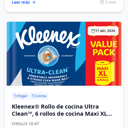
Leer más
5 min
17 abr, 2026
Hogar
Cocina
Kleenex® Rollo de cocina Ultra
Clean™, 6 rollos de cocina Maxi XL
(=9 rollos), Toalla de cocina de
CHOLLO 10.47
absorción y resistencia inigualables -