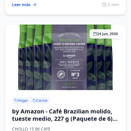
Leer más
5 min
24 jun, 2026
Hogar
Cocina
by Amazon - Café Brazilian molido,
tueste medio, 227 g (Paquete de 6),
certificado Rainforest Alliance
CHOLLO 15.86 CAFE