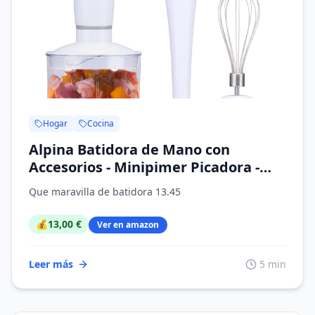
Hogar
Cocina
Alpina Batidora de Mano con
Accesorios - Minipimer Picadora -
Batidora Brazo - Licuadora de Mano -
Que maravilla de batidora 13.45
Multifunción 400 W - Blanco
💰
13,00 €
Ver en amazon
Leer más
5 min