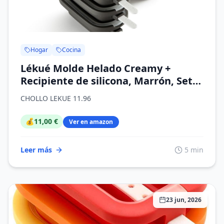
Hogar
Cocina
Lékué Molde Helado Creamy +
Recipiente de silicona, Marrón, Set
de 4
CHOLLO LEKUE 11.96
💰
11,00 €
Ver en amazon
Leer más
5 min
23 jun, 2026