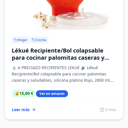
Hogar
Cocina
Lékué Recipiente/Bol colapsable
para cocinar palomitas caseras y
saludables, silicona platino Rojo,
🍵 A PRECIAZO RECIPIENTES LEKUE 🔊 Lékué
2800 ml
Recipiente/Bol colapsable para cocinar palomitas
caseras y saludables, silicona platino Rojo, 2800 ml,
Standa...
💰
15,00 €
Ver en amazon
Leer más
5 min