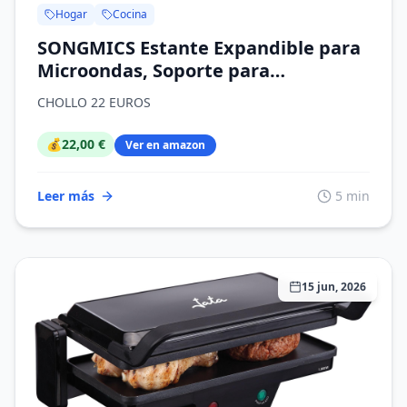
Hogar
Cocina
SONGMICS Estante Expandible para
Microondas, Soporte para
Microondas, Anchura Ajustable 41,5-
CHOLLO 22 EUROS
64 cm, para Cocina, Acero y Bambú,
4 Ganchos, Negro Tinta y Bambú
💰
22,00 €
Ver en amazon
Claro KCS060B01
Leer más
5 min
15 jun, 2026