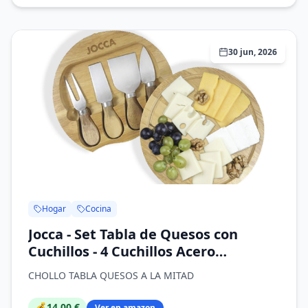
30 jun, 2026
Hogar
Cocina
Jocca - Set Tabla de Quesos con
Cuchillos - 4 Cuchillos Acero
Inoxidable - Tabla Madera 20 cm -
CHOLLO TABLA QUESOS A LA MITAD
Base Antideslizante
💰
14,00 €
Ver en amazon