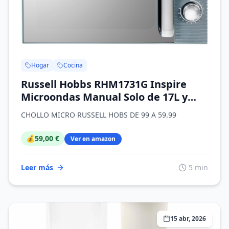
Hogar
Cocina
Russell Hobbs RHM1731G Inspire
Microondas Manual Solo de 17L y
700W en color gris, con 5 Niveles de
CHOLLO MICRO RUSSELL HOBS DE 99 A 59.99
Potencia, Temporizador, Función de
Descongelado y Fácil Limpieza.
💰
59,00 €
Ver en amazon
Leer más
5 min
15 abr, 2026