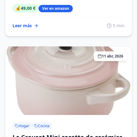
Cen...
💰
49,00 €
Ver en amazon
Leer más
5 min
11 abr, 2026
Hogar
Cocina