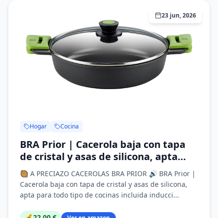
23 jun, 2026
Hogar
Cocina
BRA Prior | Cacerola baja con tapa
de cristal y asas de silicona, apta
para todo tipo de cocinas incluida
🥘 A PRECIAZO CACEROLAS BRA PRIOR 🔊 BRA Prior |
inducción y horno, 28 cm
Cacerola baja con tapa de cristal y asas de silicona,
apta para todo tipo de cocinas incluida inducci...
💰
22,00 €
Ver en amazon