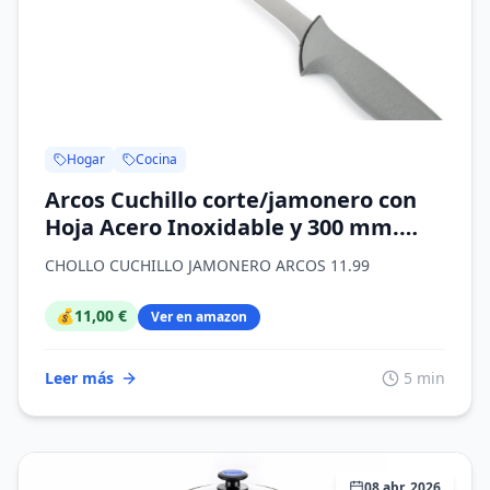
Hogar
Cocina
Arcos Cuchillo corte/jamonero con
Hoja Acero Inoxidable y 300 mm.
Mango ergonómico polioximetileno
CHOLLO CUCHILLO JAMONERO ARCOS 11.99
POM. Serie Colour Prof. Mayor
comodidad, adaptabilidad y
💰
11,00 €
Ver en amazon
resistencia. Color negro.
Leer más
5 min
08 abr, 2026