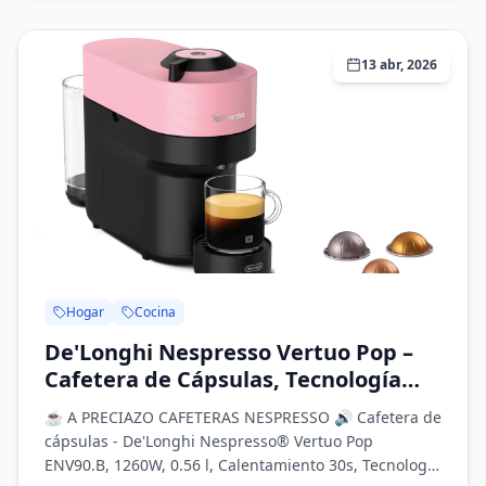
13 abr, 2026
Hogar
Cocina
De'Longhi Nespresso Vertuo Pop –
Cafetera de Cápsulas, Tecnología
Centrifusion, 4 Tamaños de Taza, Set
☕️ A PRECIAZO CAFETERAS NESPRESSO 🔊 Cafetera de
de 12 Cápsulas Incluido, Rosa
cápsulas - De'Longhi Nespresso® Vertuo Pop
(ENV90.P)
ENV90.B, 1260W, 0.56 l, Calentamiento 30s, Tecnología