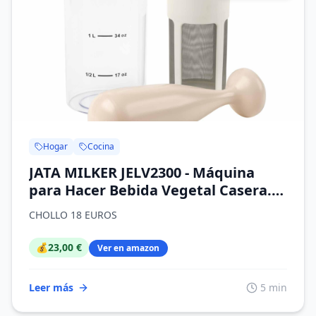
Hogar
Cocina
JATA MILKER JELV2300 - Máquina
para Hacer Bebida Vegetal Casera.
Leche avena, soja, arroz, almendras.
CHOLLO 18 EUROS
Máxima emulsión. 1 Litro en 1
minuto.Con 5 recetas NO incluye
💰
23,00 €
Ver en amazon
batidora
Leer más
5 min