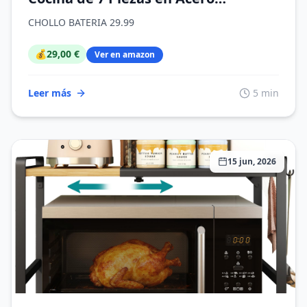
inoxidable con Bases de inducción y
CHOLLO BATERIA 29.99
mangos ergonómicos
💰
29,00 €
Ver en amazon
Leer más
5 min
15 jun, 2026