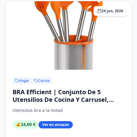
24 jun, 2026
Hogar
Cocina
BRA Efficient | Conjunto De 5
Utensilios De Cocina Y Carrusel,
Acero INOX, Nailon y Silicona,
Utensilios bra a la mitad
Naranja, 14.5 x 15 x 37.5 cm
💰
24,00 €
Ver en amazon