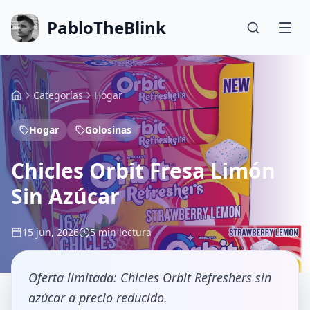
PabloTheBlink
Categorías
Hogar
Hogar
Golosinas
Chicles Orbit Fresa Limón
Sin Azúcar
15 jun, 2026
5 min lectura
Oferta limitada: Chicles Orbit Refreshers sin
azúcar a precio reducido.