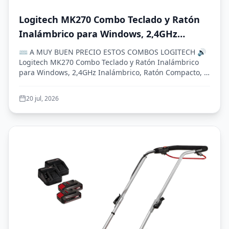
Logitech MK270 Combo Teclado y Ratón
Inalámbrico para Windows, 2,4GHz
Inalámbrico, Ratón Compacto, 8 Teclas
⌨️ A MUY BUEN PRECIO ESTOS COMBOS LOGITECH 🔊
Multimedia y de Acceso Directo, 2 años
Logitech MK270 Combo Teclado y Ratón Inalámbrico
para Windows, 2,4GHz Inalámbrico, Ratón Compacto, 8
de batería, PC, PC Portátil, QWERTY
Tec...
Español - Negro
20 jul, 2026