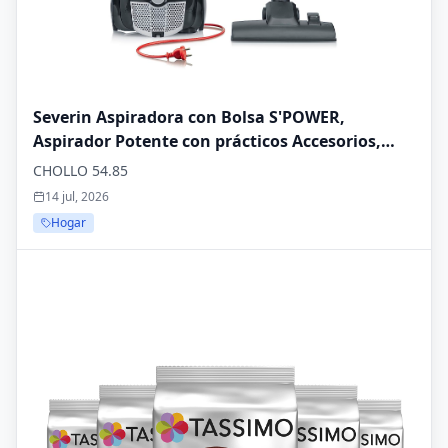
Severin Aspiradora con Bolsa S'POWER,
Aspirador Potente con prácticos Accesorios,
Aspirador silencioso con Ruedas de 360° para
CHOLLO 54.85
una Gran Movilidad, Negro, BC 7030
14 jul, 2026
Hogar