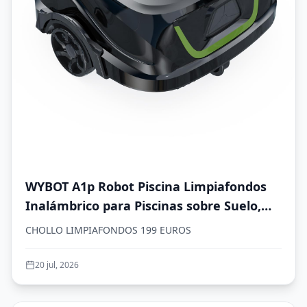
WYBOT A1p Robot Piscina Limpiafondos
Inalámbrico para Piscinas sobre Suelo,
Aspirador Automático, 120 Min
CHOLLO LIMPIAFONDOS 199 EUROS
Autonomía, Doble Filtración, LED, Carga
2,5h, 4 Modos,Verde Oliva
20 jul, 2026