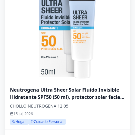
Neutrogena Ultra Sheer Solar Fluido Invisible
Hidratante SPF50 (50 ml), protector solar facial
50 de amplio espectro, crema hidratante facial
CHOLLO NEUTROGENA 12.05
ligera e hipoalergénica, crema de sol resistente
15 jul, 2026
al agua
Hogar
Cuidado Personal