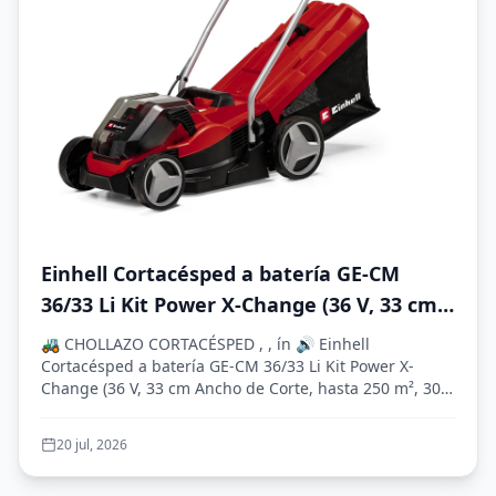
Einhell Cortacésped a batería GE-CM
36/33 Li Kit Power X-Change (36 V, 33 cm
Ancho de Corte, hasta 250 m², 30L Bolsa
🚜 CHOLLAZO CORTACÉSPED , , ín 🔊 Einhell
recolectora, 25-65 mm Altura de Corte,
Cortacésped a batería GE-CM 36/33 Li Kit Power X-
Change (36 V, 33 cm Ancho de Corte, hasta 250 m², 30L
con 2X 2,5 Ah baterías + 2X cargadore)
Bol...
20 jul, 2026