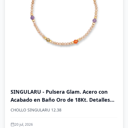
SINGULARU - Pulsera Glam. Acero con
Acabado en Baño Oro de 18Kt. Detalles
en Cristales de Colores. Largo de 19 cm.
CHOLLO SINGULARU 12.38
Joyas para Mujer
20 jul, 2026