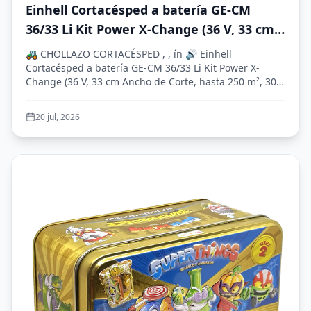
Einhell Cortacésped a batería GE-CM
36/33 Li Kit Power X-Change (36 V, 33 cm
Ancho de Corte, hasta 250 m², 30L Bolsa
🚜 CHOLLAZO CORTACÉSPED , , ín 🔊 Einhell
recolectora, 25-65 mm Altura de Corte,
Cortacésped a batería GE-CM 36/33 Li Kit Power X-
Change (36 V, 33 cm Ancho de Corte, hasta 250 m², 30L
con 2X 2,5 Ah baterías + 2X cargadore)
Bol...
20 jul, 2026