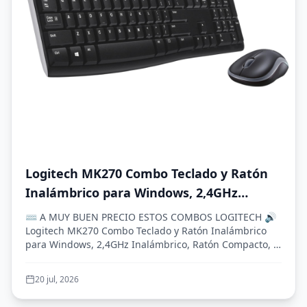
Logitech MK270 Combo Teclado y Ratón
Inalámbrico para Windows, 2,4GHz
Inalámbrico, Ratón Compacto, 8 Teclas
⌨️ A MUY BUEN PRECIO ESTOS COMBOS LOGITECH 🔊
Multimedia y de Acceso Directo, 2 años
Logitech MK270 Combo Teclado y Ratón Inalámbrico
para Windows, 2,4GHz Inalámbrico, Ratón Compacto, 8
de batería, PC, PC Portátil, QWERTY
Tec...
Español - Negro
20 jul, 2026