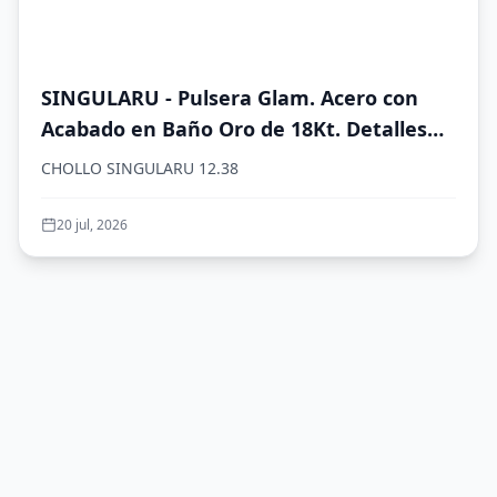
SINGULARU - Pulsera Glam. Acero con
Acabado en Baño Oro de 18Kt. Detalles
en Cristales de Colores. Largo de 19 cm.
CHOLLO SINGULARU 12.38
Joyas para Mujer
20 jul, 2026