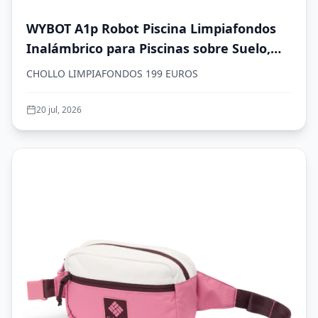
WYBOT A1p Robot Piscina Limpiafondos
Inalámbrico para Piscinas sobre Suelo,
Aspirador Automático, 120 Min
CHOLLO LIMPIAFONDOS 199 EUROS
Autonomía, Doble Filtración, LED, Carga
2,5h, 4 Modos,Verde Oliva
20 jul, 2026