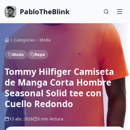
PabloTheBlink
Categorías
Moda
Moda
Ropa
Tommy Hilfiger Camiseta
de Manga Corta Hombre
Seasonal Solid tee con
Cuello Redondo
13 abr, 2026
5 min lectura