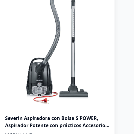
Severin Aspiradora con Bolsa S'POWER,
Aspirador Potente con prácticos Accesorios,
Aspirador silencioso con Ruedas de 360°