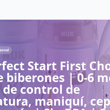
sonal
ect Start First Ch
 biberones | 0-6 m
 de control de
tura, maniquí, cepi