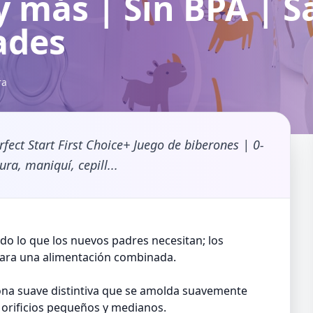
y más | Sin BPA | Sa
ades
ra
ct Start First Choice+ Juego de biberones | 0-
ra, maniquí, cepill...
odo lo que los nuevos padres necesitan; los
para una alimentación combinada.
ona suave distintiva que se amolda suavemente
on orificios pequeños y medianos.