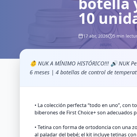
botella 
10 unid
17 abr, 2026
5 min lectu
👶 NUK A MÍNIMO HISTÓRICO!!! 🔊 NUK Perfe
6 meses | 4 botellas de control de temperatu
• La colección perfecta “todo en uno”, con t
biberones de First Choice+ son adecuados 
• Tetina con forma de ortodoncia con una z
al paladar del bebé; el kit incluye tetinas c