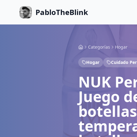
PabloTheBlink
Categorías
Hogar
Hogar
Cuidado Per
NUK Perf
Juego de
botellas
tempera