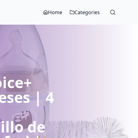
Home
Categories
oice+
eses | 4
llo de