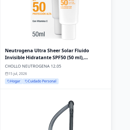
Neutrogena Ultra Sheer Solar Fluido
Invisible Hidratante SPF50 (50 ml),
protector solar facial 50 de amplio espectro,
CHOLLO NEUTROGENA 12.05
crema hidratante facial ligera e
15 jul, 2026
hipoalergénica, crema de sol resistente al
Hogar
Cuidado Personal
agua