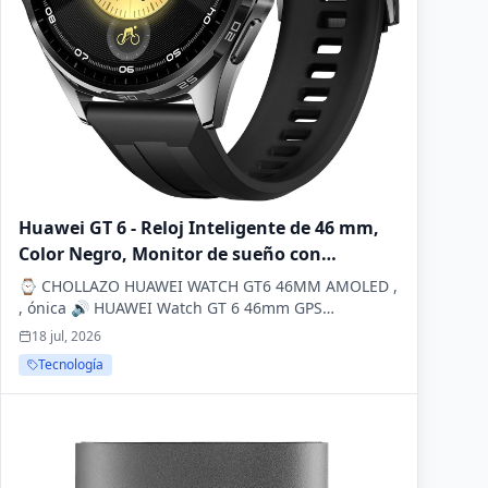
Huawei GT 6 - Reloj Inteligente de 46 mm,
Color Negro, Monitor de sueño con
Bluetooth
⌚ CHOLLAZO HUAWEI WATCH GT6 46MM AMOLED ,
, ónica 🔊 HUAWEI Watch GT 6 46mm GPS
Smartwatch, 1.47''AMOLED Pantalla Táctil, ✔️Hasta
18 jul, 2026
21 Días de Auton...
Tecnología