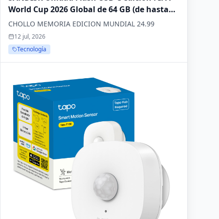
World Cup 2026 Global de 64 GB (de hasta
300 MB/s de Velocidad de Transferencia, la
CHOLLO MEMORIA EDICION MUNDIAL 24.99
aplicación SANDISK Memory Zone)
12 jul, 2026
Tecnología