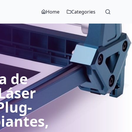
Home
Categories
a de
Láser
Plug-
piantes,