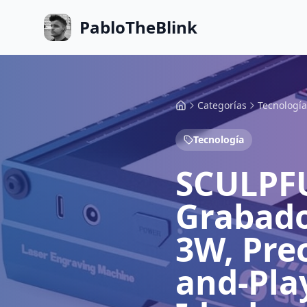
PabloTheBlink
Categorías
Tecnología
Tecnología
SCULPFU
Grabado
3W, Pre
and-Play