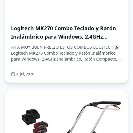
Logitech MK270 Combo Teclado y Ratón
Inalámbrico para Windows, 2,4GHz
Inalámbrico, Ratón Compacto, 8 Teclas
⌨️ A MUY BUEN PRECIO ESTOS COMBOS LOGITECH 🔊
Multimedia y de Acceso Directo, 2 años
Logitech MK270 Combo Teclado y Ratón Inalámbrico
para Windows, 2,4GHz Inalámbrico, Ratón Compacto, 8
de batería, PC, PC Portátil, QWERTY
Tec...
Español - Negro
20 jul, 2026