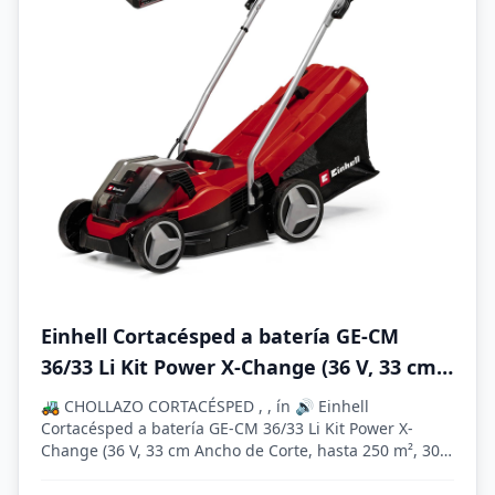
Einhell Cortacésped a batería GE-CM
36/33 Li Kit Power X-Change (36 V, 33 cm
Ancho de Corte, hasta 250 m², 30L Bolsa
🚜 CHOLLAZO CORTACÉSPED , , ín 🔊 Einhell
recolectora, 25-65 mm Altura de Corte,
Cortacésped a batería GE-CM 36/33 Li Kit Power X-
Change (36 V, 33 cm Ancho de Corte, hasta 250 m², 30L
con 2X 2,5 Ah baterías + 2X cargadore)
Bol...