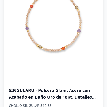
SINGULARU - Pulsera Glam. Acero con
Acabado en Baño Oro de 18Kt. Detalles
en Cristales de Colores. Largo de 19 cm.
CHOLLO SINGULARU 12.38