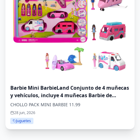
Barbie Mini BarbieLand Conjunto de 4 muñecas
y vehículos, incluye 4 muñecas Barbie de
3,81cm y 4 vehículos de juguete emblemáticos
CHOLLO PACK MINI BARBIE 11.99
con sorpresa de cambio de color, JGL30
28 jun, 2026
Juguetes