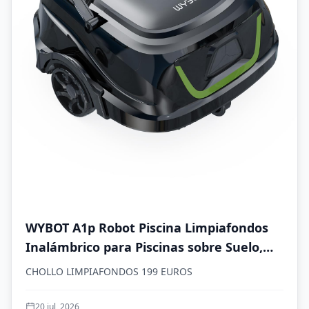
WYBOT A1p Robot Piscina Limpiafondos
Inalámbrico para Piscinas sobre Suelo,
Aspirador Automático, 120 Min
CHOLLO LIMPIAFONDOS 199 EUROS
Autonomía, Doble Filtración, LED, Carga
2,5h, 4 Modos,Verde Oliva
20 jul, 2026