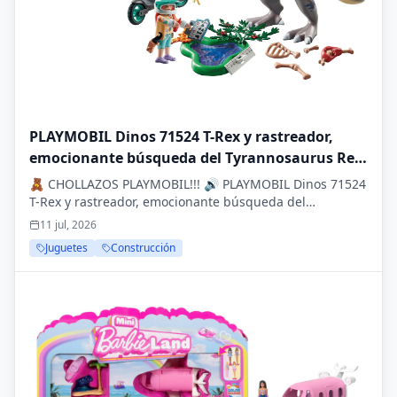
PLAYMOBIL Dinos 71524 T-Rex y rastreador,
emocionante búsqueda del Tyrannosaurus Rex,
con Motocicleta, cámara y Verdaderos Huesos
🧸 CHOLLAZOS PLAYMOBIL!!! 🔊 PLAYMOBIL Dinos 71524
de Dinosaurio, detallados Juguetes para niños
T-Rex y rastreador, emocionante búsqueda del
Tyrannosaurus Rex, con Motocicleta, cámara y
a Partir de 4 años
11 jul, 2026
Verdadero...
Juguetes
Construcción